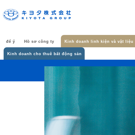
để ý
Hồ sơ công ty
Kinh doanh linh kiện và vật liệu
Kinh doanh cho thuê bất động sản
để ý