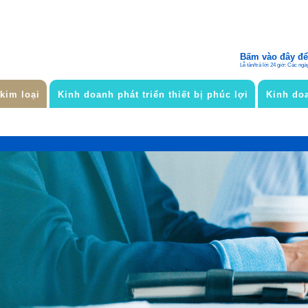
Bấm vào đây để 
Lễ tân/trả lời 24 giờ: Các ngà
 kim loại
Kinh doanh phát triển thiết bị phúc lợi
Kinh doa