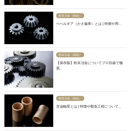
粉末冶金（焼結）
べべルギア（かさ歯車）とは | 特徴や用...
粉末冶金（焼結）
【保存版】粉末冶金についてプロ目線で徹
底...
粉末冶金（焼結）
含油軸受とは | 特徴や製造工程について...