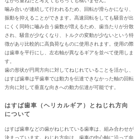
ながら重ねたと考えてもらっても構いません。
噛み合いが連続して行われるため、回転が滑らかになり、
振動を抑えることができます。高速回転をしても騒音が出
にくく同時に嚙み合う歯数が増えるため、歯当たりが分散
され、騒音が少なくなり、トルクの変動が少ないという特
徴があり比較的に高負荷なものに使用されます。使用の際
は歯車を平行にし、左右軸が異なるギアを並べて使用しま
す。
歯の形状が円周方向に対してねじれていることを活かし、
はすば歯車は平歯車では動力を伝達できなかった軸の回転
方向に対して垂直な向きへの動力伝達が可能です。
はすば歯車（ヘリカルギア）とねじれ方向
について
はすば歯車などの歯がねじれている歯車は、組み合わせが
決まっています。ねじれ方向は、歯車の中心軸に沿って向