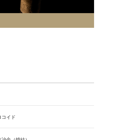
ロコイド
末冶金（焼結）