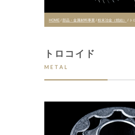
HOME
/
部品・金属材料事業
/
粉末冶金（焼結）
/ 
トロコイド
METAL