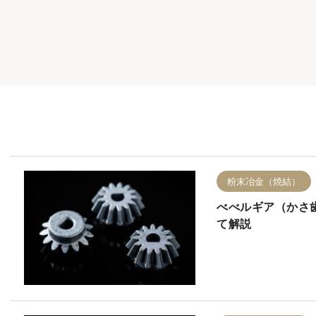
粉末冶金（焼結）
べべルギア（かさ歯
て解説