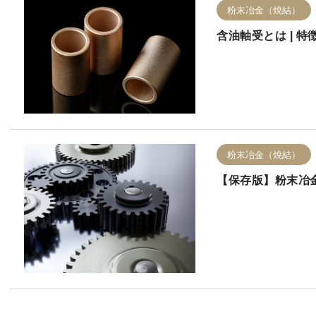
粉末冶金（焼結）
含油軸受とは | 
粉末冶金（焼結）
【保存版】粉末冶