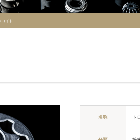
トロコイド
名称
ト
分類
粉