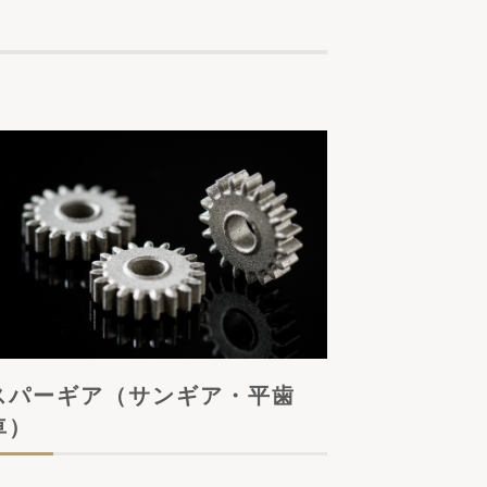
スパーギア（サンギア・平歯
車）