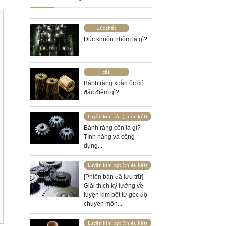
đúc chết
Đúc khuôn nhôm là gì?
cắt
Bánh răng xoắn ốc có
đặc điểm gì?
Luyện kim bột (thiêu kết)
Bánh răng côn là gì?
Tính năng và công
dụng...
Luyện kim bột (thiêu kết)
[Phiên bản đã lưu trữ]
Giải thích kỹ lưỡng về
luyện kim bột từ góc độ
chuyên môn...
Luyện kim bột (thiêu kết)