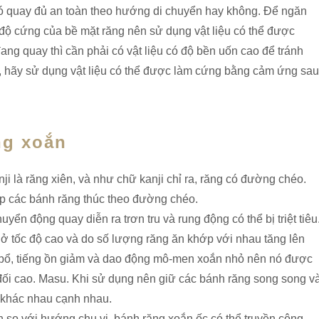
có quay đủ an toàn theo hướng di chuyển hay không. Để ngăn
độ cứng của bề mặt răng nên sử dụng vật liệu có thể được
ng quay thì cần phải có vật liệu có độ bền uốn cao để tránh
, hãy sử dụng vật liệu có thể được làm cứng bằng cảm ứng sau
ng xoắn
i là răng xiên, và như chữ kanji chỉ ra, răng có đường chéo.
p các bánh răng thúc theo đường chéo.
uyển động quay diễn ra trơn tru và rung động có thể bị triệt tiêu
 ở tốc độ cao và do số lượng răng ăn khớp với nhau tăng lên
 bổ, tiếng ồn giảm và dao động mô-men xoắn nhỏ nên nó được
đối cao. Masu. Khi sử dụng nên giữ các bánh răng song song v
i khác nhau cạnh nhau.
n so với hướng chu vi, bánh răng xoắn ốc có thể truyền công