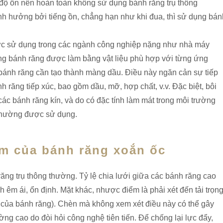
ề độ ồn nên hoàn toàn không sử dụng bánh răng trụ thông
nh hưởng bởi tiếng ồn, chẳng hạn như khi đua, thì sử dụng bán
ợc sử dụng trong các ngành công nghiệp nặng như nhà máy
ụng bánh răng được làm bằng vật liệu phù hợp với từng ứng
 bánh răng cần tạo thành màng dầu. Điều này ngăn cản sự tiếp
nh răng tiếp xúc, bao gồm dầu, mỡ, hợp chất, v.v. Đặc biệt, bôi
c bánh răng kín, và do có đặc tính làm mát trong môi trường
 thường được sử dụng.
m của bánh răng xoắn ốc
ng trụ thông thường. Tỷ lệ chia lưới giữa các bánh răng cao
 êm ái, ổn định. Mặt khác, nhược điểm là phải xét đến tải trọn
c của bánh răng). Chèn mà không xem xét điều này có thể gây
ng cao do đòi hỏi công nghệ tiên tiến. Để chống lại lực đẩy,