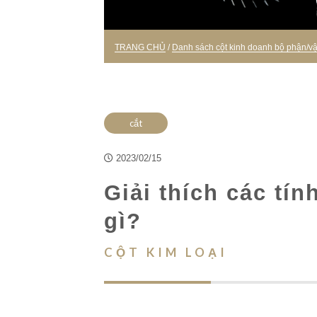
TRANG CHỦ
/
Danh sách cột kinh doanh bộ phận/vật 
cắt
2023/02/15
Giải thích các tín
gì?
CỘT KIM LOẠI