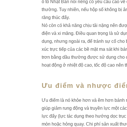
ô tô Nhật Bản nói riêng có yêu cầu cao v
thường. Tuy nhiên, nếu hộp số không bị ả
răng thúc đẩy.
Nó còn có khả năng chịu tải nặng nên đư
điện và xi măng. Điều quan trọng là sử d
dụng, nhưng ngoài ra, để tránh sự cố cho
xúc trực tiếp của các bề mặt ma sát khi bá
trơn bằng dầu thường được sử dụng cho cá
hoạt động ở nhiệt độ cao, tốc độ cao nên
Ưu điểm và nhược điể
Ưu điểm là nó khỏe hơn và êm hơn bánh ră
giúp giảm rung động và truyền lực một cách
lực đẩy (lực tác dụng theo hướng dọc trụ
mòn hoặc hỏng quay. Chi phí sản xuất thườ