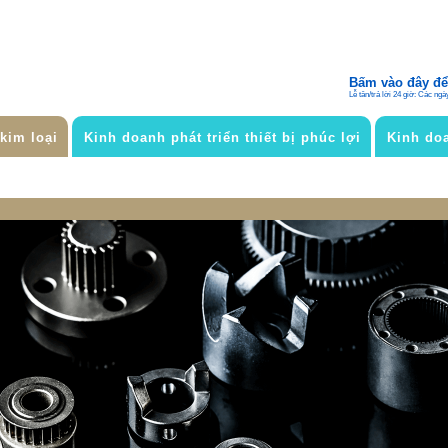
Bấm vào đây để 
Lễ tân/trả lời 24 giờ: Các ngà
 kim loại
Kinh doanh phát triển thiết bị phúc lợi
Kinh doa
 bộ phận/vật liệu kim loại