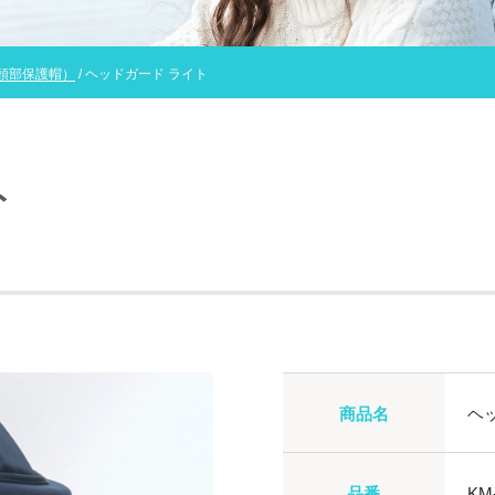
頭部保護帽）
/ ヘッドガード ライト
ト
商品名
ヘ
品番
KM