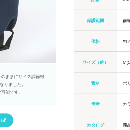
保護範囲
前
価格
¥1
サイズ（約）
M(
そのままにサイズ調節機
素材
ポリ
なりました。
け可能です。
備考
カ
へ
カタログ
商