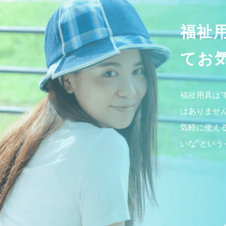
福祉
てお
福祉用具は
はありませ
気軽に使え
いな"とい