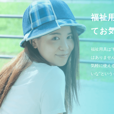
福祉
てお
福祉用具は
はありませ
気軽に使え
いな"とい