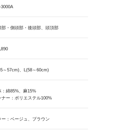
-3000A
頭部・側頭部・後頭部、頭頂部
,890
55～57cm)、L(58～60cm)
：綿85%、麻15%
ンナー：ポリエステル100%
ラー：ベージュ、ブラウン