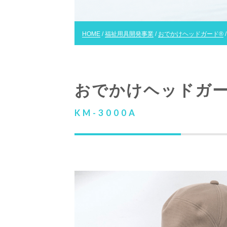
HOME
/
福祉用具開発事業
/
おでかけヘッドガード®
おでかけヘッドガ
KM-3000A