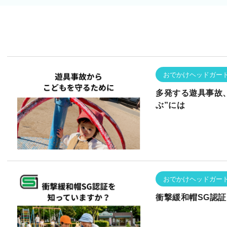
おでかけヘッドガー
多発する遊具事故
ぶ”には
おでかけヘッドガー
衝撃緩和帽SG認