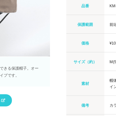
品番
KM
保護範囲
前
価格
¥10
サイズ（約）
M(
できる保護帽子。オー
イプです。
帽体
素材
イ
へ
備考
カ