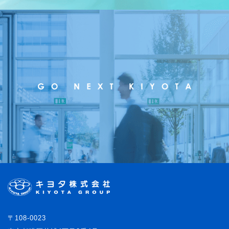
〒108-0023