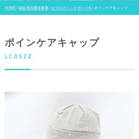
HOME
/
福祉用具開発事業
/
おでかけヘッドガード®
/ ポインケアキャップ
ポインケアキャップ
LC052Z