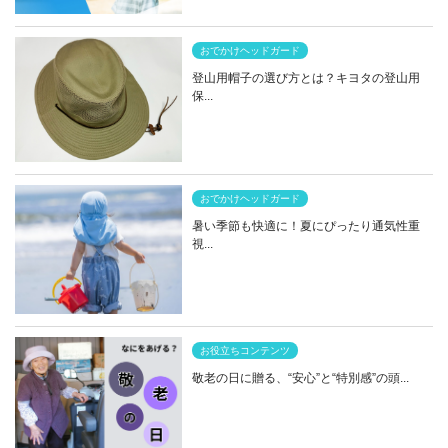
おでかけヘッドガード
登山用帽子の選び方とは？キヨタの登山用
保...
おでかけヘッドガード
暑い季節も快適に！夏にぴったり通気性重
視...
お役立ちコンテンツ
敬老の日に贈る、“安心”と“特別感”の頭...