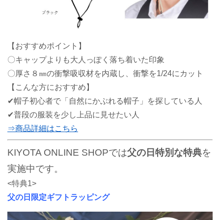
【おすすめポイント】
〇キャップよりも大人っぽく落ち着いた印象
〇厚さ８㎜の衝撃吸収材を内蔵し、衝撃を
1/24
にカット
【こんな方におすすめ】
✔帽子初心者で「自然にかぶれる帽子」を探している人
✔普段の服装を少し上品に見せたい人
⇒商品詳細はこちら
KIYOTA ONLINE SHOPでは
父の日特別な特典
を
実施中です。
<特典1>
父の日限定ギフトラッピング