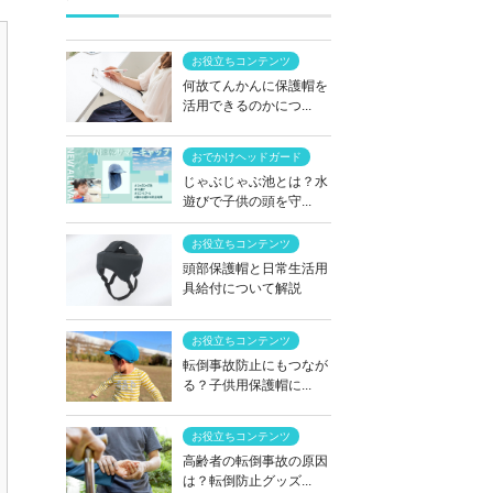
お役立ちコンテンツ
何故てんかんに保護帽を
活用できるのかにつ...
おでかけヘッドガード
じゃぶじゃぶ池とは？水
遊びで子供の頭を守...
お役立ちコンテンツ
頭部保護帽と日常生活用
具給付について解説
お役立ちコンテンツ
転倒事故防止にもつなが
る？子供用保護帽に...
お役立ちコンテンツ
高齢者の転倒事故の原因
は？転倒防止グッズ...