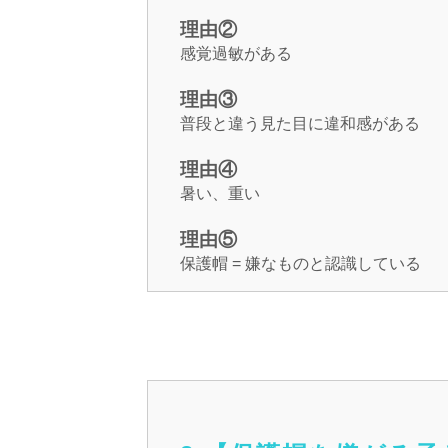
理由②
感覚過敏がある
理由③
普段と違う見た目に違和感がある
理由④
暑い、重い
理由⑤
保護帽 = 嫌なものと認識している