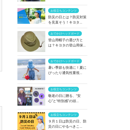
お役立ちコンテンツ
防災の日とは？防災対策
を見直そう！キヨタ...
おでかけヘッドガード
登山用帽子の選び方と
は？キヨタの登山用保...
おでかけヘッドガード
暑い季節も快適に！夏に
ぴったり通気性重視...
お役立ちコンテンツ
敬老の日に贈る、“安
心”と“特別感”の頭...
お役立ちコンテンツ
９月１日は防災の日、防
災の日にやるべきこ...