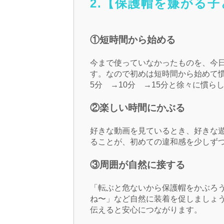
2.【保護帽を嫌がる
①短時間から始める
今まで使っていなかったものを、今
す。なので初めは短時間から始めて
5分
→10
分
→15
分と徐々に慣ら
②楽しい時間にかぶる
好きな動画を見ているとき、好きな
ることが、初めての違和感を少しず
③周囲が自然に接する
「転ぶと危ないから保護帽をかぶろ
ね〜」など自然に装着を促しましょ
伝えると安心につながります。